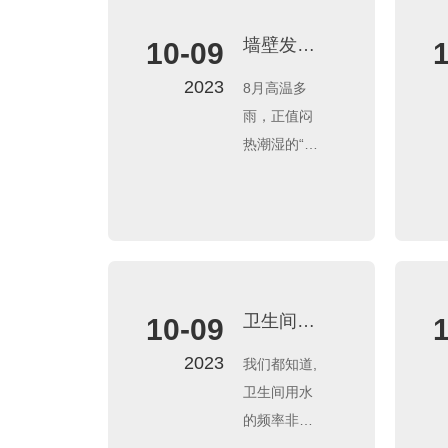
墙壁发霉
10-09
怎么办？
2023
8月高温多
防潮耐水
雨，正值闷
腻子要选
热潮湿的“桑
好
拿天”，是霉
菌繁殖生长
的最佳时
机。墙体出
现了返潮发
霉的问题，
卫生间漏
10-09
不仅影响家
水怎么
2023
我们都知道,
居的美观，
办？旺拉
卫生间用水
时间一长还
利三步教
的频率非常
会破坏墙
你轻松搞