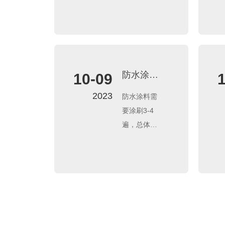
高,因此大家
体，缩短房
定
在装修卫生
屋的使用寿
间的时候,都
命。并且，
会特别注意
人体如果长
卫生间防
期接触和吸
水。如果卫
入含有霉菌
防水涂刷
10-09
生间防水没
袍子的粉
几遍？间
2023
防水涂料需
做好,出现漏
尘，很容易
隔多长时
要涂刷3-4
水情况,不仅
引发呼吸道
间？多久
遍，总体厚
自己糟心,还
可以闭
疾病和过敏
度在1.5-
会殃及楼下
水？闭水
症状，严重
2mm。需等
的邻居
多长时
威胁到人们
首遍固化再
间？
的健康。
涂刷下一
遍，以用手
按压不变形
为标准。参