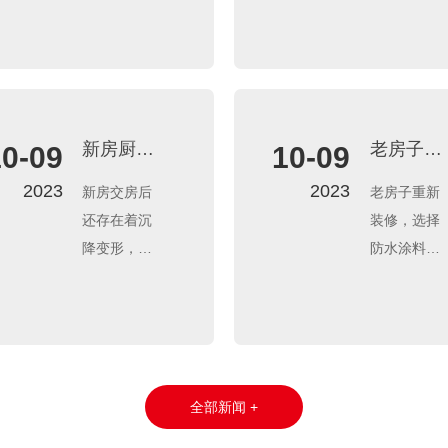
裂痕或者基
脱离基层，
一笔装修费
所以一定要
层浮灰严
需将起泡部
用。因此，
做好阳台防
重。
位切割，重
很多业主在
水措施。
2、一次性涂
新清理切割
房屋装修时
刷太厚，或
部位，补刷
候都会纠结
阴角/管根未
同材质材料
要不要做美
新房厨卫
老房子厨
10-09
10-09
做圆弧，涂
并与周边搭
缝。
用什么产
卫用什
2023
2023
新房交房后
老房子重新
料堆积较
接100mm。
品？
么？
还存在着沉
装修，选择
厚。
降变形，宜
防水涂料，
3、户外施
选用弹性较
建议选择有
工，大风天
大的防水涂
一定延伸率
气。
料，适应结
的、与基层
解决办法：
构后期的变
附着强度大
1、若裂痕很
形拉伸。
的防水涂
细小（头发
全部新闻 +
料。
丝似得），