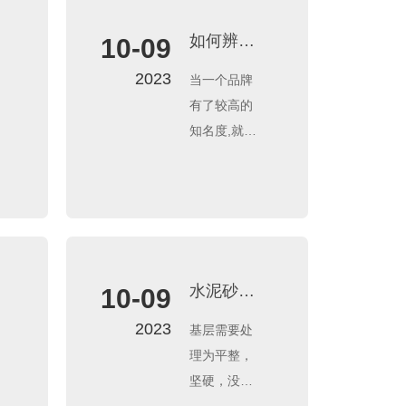
如何辨别
10-09
防水涂料
2023
当一个品牌
真伪？
有了较高的
知名度,就容
易出现仿冒
者,很多人就
会担心,自己
买的究竟是
不是正品?就
拿旺拉利建
水泥砂浆
10-09
材来说吧,质
基层怎么
2023
基层需要处
量肯定是放
处理？需
理为平整，
心的。但很
要润湿
坚硬，没有
多第一次装
么？