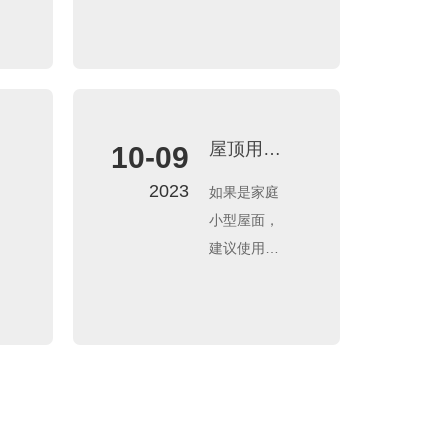
浮灰和油
修的朋友难
污，没有裂
免会担心自
痕和孔洞。
己买的是不
对于水性防
是正品,也不
水涂料，可
知道怎么辨
以适当润湿
认真伪。下
屋顶用什
10-09
基层，但要
面就教大家
么防水产
2023
如果是家庭
求基层表面
几个辨别家
品？
小型屋面，
无明水。
装防水涂料
建议使用可
真假的好用
外露的防水
方法。
涂料，屋面
高弹，该产
品耐高低
温、耐紫外
线，但是不
能上人活