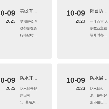
美缝有必
阳台防水
10-09
10-09
要吗？做
材料哪种
2023
2023
早期瓷砖填
一般而言,大
了才知道
好？自修
缝都是在瓷
多数业主在
是物有所
复型防水
砖铺贴时，
装修时都会
值
涂料介绍
由施工师傅
选择做阳台
用水泥顺带
防水。因为
过一遍的。
在雨雪天或
现在瓷砖美
晾晒衣服时,
缝不但要额
阳台都会接
外购入美缝
触到水,而且
防水开裂
防水层起
10-09
10-09
剂，还要专
容易产生积
怎么办？
泡怎么办
2023
2023
防水层开裂
防水层起
门请做美缝
水,若阳台漏
原因有：
泡，说明起
的师傅来施
水,将会带来
1、基层原有
泡部位已经
工，增加了
很大的麻烦!